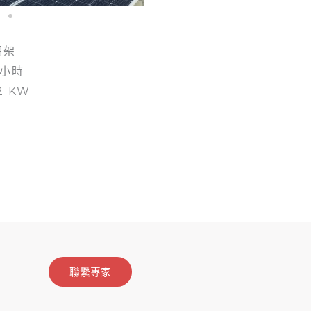
棚架
8小時
2 KW
聯繫專家