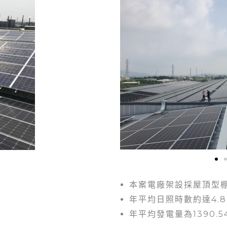
本案電廠架設採屋頂型
年平均日照時數約達4.
年平均發電量為1390.5