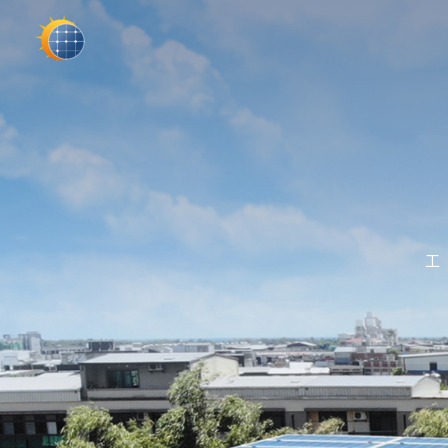
跳
至
主
要
內
容